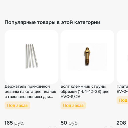
Популярные товары в этой категории
Держатель прижимной
Болт клеммник струны
Плата
резины пакета для планок
обрезки (14.4×12×38) для
EV-2-
с газонаполнением для
HVC-S/2A
Под
HVC-610S/2A-G (Тип B)
Под заказ
Под заказ
165
руб.
50
руб.
208