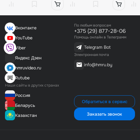
По любым вопросам
Вконтакте
+375 (29) 877-28-06
Помощь онлайн в Телеграмм
YouTube
Telegram Bot
Viber
Электронная почта
Яндекс Дзен
info@hmru.by
hmruvideo.ru
Rutube
Наши сайты в других странах
Россия
Обратиться в сервис
Беларусь
Заказать звонок
Казахстан