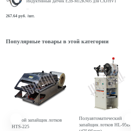
Индуктивный датчик E2B-M12KN05 для CXJ/HVT
267.64 руб. /шт.
00-00000811
Оптоволокно PR-610 для HVT-A
Популярные товары в этой категории
210.77 руб. /шт.
00000006475
Пружина возвратная для HVT
13.38 руб. /шт.
00-00005357
Пружина нагревательной плиты Ø21×Ø3×64 мм для
HVT
Полуавтоматический
Ручной запайщик лотков
30.11 руб. /шт.
запайщик лотков HL-95B
HTS-225
00000002592