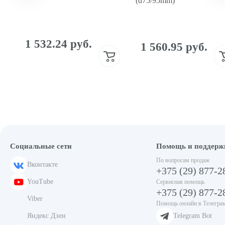
(d75/95mm)
Резина уплотнительная на крышку (6*9мм) для DZ-
400,260 (метражом)
1 532.24 руб.
1 560.95 руб.
33.45 руб. /м.
Социальные сети
Помощь и поддерж
По вопросам продаж
Вконтакте
+375 (29) 877-2
YouTube
Сервисная помощь
+375 (29) 877-2
Viber
Помощь онлайн в Телегра
Яндекс Дзен
Telegram Bot