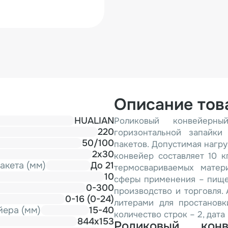
Описание тов
HUALIAN
Роликовый конвейерн
220
горизонтальной запайки
50/100
пакетов. Допустимая нагру
2х30
конвейер составляет 10 к
акета (мм)
До 21
термосвариваемых матер
10
сферы применения – пище
0-300
производство и торговля.
0-16 (0-24)
литерами для простановк
йера (мм)
15-40
количество строк – 2, дата
844х153
Роликовый кон