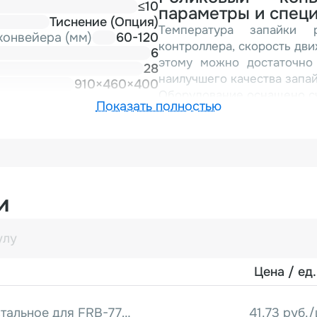
≤10
параметры и спец
Тиснение (Опция)
Температура запайки 
конвейера (мм)
60-120
контроллера, скорость дв
6
этому можно достаточно
28
наилучшего качества запай
910×460×400
Оборудование оснащено сч
Показать полностью
Подача пакета осуществл
направление справа нал
запаечного шва – 10 мм. Д
зазор между запаечны
захватывается роликами и 
формирование сварног
и
охлаждения. Ширина з
блоками незначительн
упаковочного материала.
В серии FRB-770 также и
Цена / ед.
типа, в том числе в испол
В комплекте с запайщиком
тиснения, необходимый 
Колесо тиснения стальное для FRB-770/810/980 в сборе с подшипником
41.73 руб./