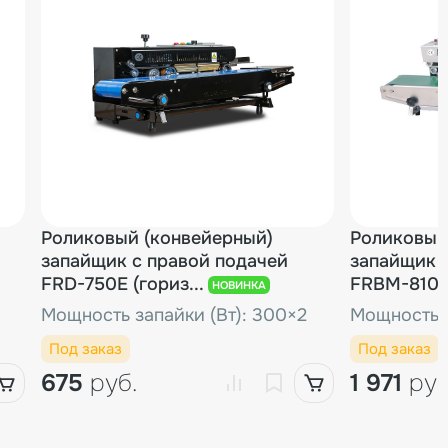
/шт.
1 шт.
50.08 руб.
/шт.
2 шт.
73.44 руб.
/шт.
1 шт.
50.08 руб.
/шт.
Роликовый (конвейерный)
1 шт.
63.43 руб.
Роликовый
запайщик с правой подачей
запайщик 
FRD-750E (гориз...
FRBM-810I 
НОВИНКА
пакетов)
/шт.
2 шт.
56.10 руб.
Мощность запайки (Вт): 300×2
Мощность (
Под заказ
Под заказ
675
руб.
1 971
руб
/шт.
1 шт.
23.37 руб.