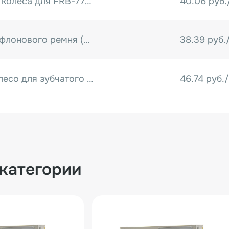
Вал силиконового колеса для FRB-770/810/980 DBF-900
40.06 руб.
Ведомый ролик тефлонового ремня (в сборе с подшипником) для FRB-770/810/980
38.39 руб.
Направляющее колесо для зубчатого ремня для FRB-770
46.74 руб.
Двигатель для роликового запайщика FRB(M)-770/810
323.82 руб
ника для FRB-770
43.40 руб.
 категории
Задний вал транспортера FRB-770 в сборе
50.08 руб.