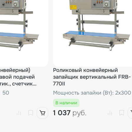
для FRB-770
50.08 руб.
Звездочка транспортера FRB-770/FRBM-810
36.72 руб.
Кнопка &quot;Аварийный стоп&quot; для FRB-770I
50.08 руб.
онвейерный)
Колесо тиснения стальное для FR/FRB-770
Роликовый конвейерный
63.43 руб.
авой подачей
запайщик вертикальный FRB-
тик., счетчик
770II
Корпус подшипника переднего вала транспортера FRB-770
28.05 руб.
: 50
Мощность запайки (Вт): 2х300
В наличии
1 037
руб.
Кронштейн для колеса тиснения FRB-770
23.37 руб.