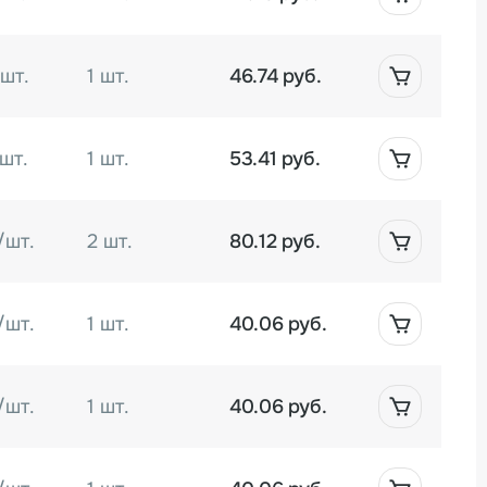
лоновые и зубчатые ремни, тэны и пр.)
й роликовый запайщик FRB-770I вы можете на
а сотрудничества с нами – оптимальные цены от
/шт.
1 шт.
46.74 руб.
вная поставка, профессиональное сервисное
ми собственного Сервисного центра компании.
шт.
1 шт.
53.41 руб.
/шт.
2 шт.
80.12 руб.
/шт.
1 шт.
40.06 руб.
/шт.
1 шт.
40.06 руб.