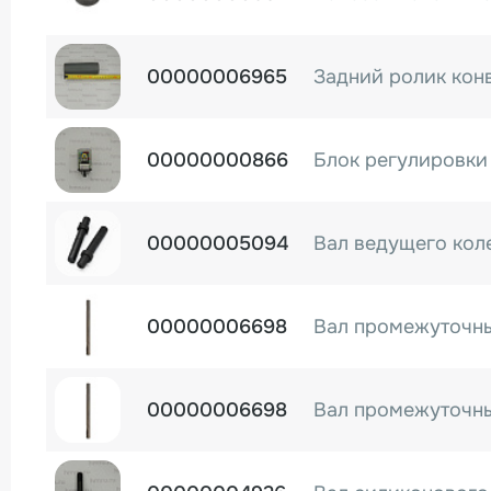
00000006965
Задний ролик кон
00000000866
00000005094
Вал ведущего кол
00000006698
00000006698