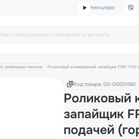
hmruvideo
е) запайщики пакетов
Роликовый конвейерный запайщик FRB-770I с п
Код товара:
Роликовый 
запайщик FR
подачей (го