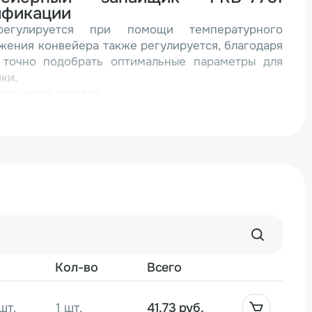
ификации
регулируется при помощи температурного
ижения конвейера также регулируется, благодаря
 точно подобрать оптимальные параметры для
ки.
етчиком пакетов.
яется в горизонтальном положении (плашмя),
ево. Длина запайки не ограничена. Ширина
ля запайки горловины край пакета вставляется в
ми ремнями по специальной направляющей,
далее подается в зону нагрева, где и происходит
о шва, после чего пакет подается в зону
азора между нагревающими и охлаждающими
о регулируется в зависимости от толщины
меются запайщики вертикального и напольного
Кол-во
Всего
нении из нержавеющей стали.
 всегда поставляется комплект литер с колесом
запас легко изнашивающихся запчастей для
шт.
1 шт.
41.73 руб.