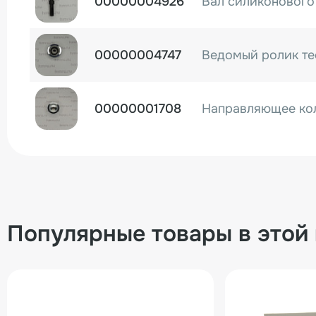
00000004926
00000004747
00000001708
00000000676
00000006851
Держатель подшип
Популярные товары в этой
00000006980