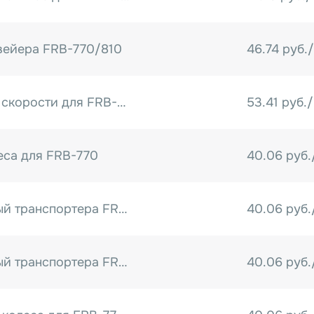
бесперебойной работы (теф
Заказать горизонтальны
нашем сайте. Преимуществ
вейера FRB-770/810
46.74 руб.
производителя, операти
обслуживание специалиста
Блок регулировки скорости для FRB-770/810/ET-20
53.41 руб./
еса для FRB-770
40.06 руб.
Вал промежуточный транспортера FRB-770 (длина 175 мм)
40.06 руб.
Вал промежуточный транспортера FRB-770 (длина 175 мм)
40.06 руб.