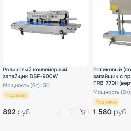
00000006939
Защитная крышка 
00000006724
00000003535
Роликовый конвейерный
00000000872
Роликовый (к
запайщик DBF-900W
запайщик с пр
FRB-770II (вер
Мощность (Вт): 50
пакетов)
00000006784
Мощность (Вт)
Под заказ
Под заказ
892
руб.
1 580
руб.
00000003969