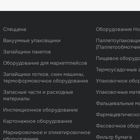
00000006843
00000006946
Спеццена
Оборудование H
Вакуумные упаковщики
Паллетоупаковщ
(Паллетообмотчик
Запайщики пакетов
00000006548
Малый шкив в сбо
Пищевое оборуд
Оборудование для маркетплейсов
Термоусадочные 
Запайщики лотков, скин машины,
00000006571
термоформовочное оборудование
Упаковочное обо
Запасные части и расходные
Упаковочные мат
материалы
00000006572
Фальцевальные 
Инспекционное оборудование
Фармацевтическо
Картонажное оборудование
00000003264
Фасовочноe обор
Маркировочное и этикетировочное
Фильтр бумага
оборудование