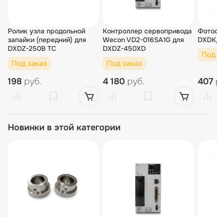
Ролик узла продольной
Контроллер сервопривода
Фотос
запайки (передний) для
Wecon VD2-016SA1G для
DXDK
DXDZ-250B TC
DXDZ-450XD
Под
Под заказ
Под заказ
198
руб.
4 180
руб.
407
Новинки в этой категории