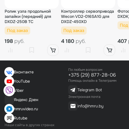
Ролик узла продольной
Контроллер сервопривода
Фотос
запайки (передний) для
Wecon VD2-016SA1G для
DXDK
DXDZ-250B TC
DXDZ-450XD
Под
Под заказ
Под заказ
198
руб.
4 180
руб.
407
По любым вопросам
Вконтакте
+375 (29) 877-28-06
Помощь онлайн в Телеграмм
YouTube
Telegram Bot
Viber
Электронная почта
Яндекс Дзен
info@hmru.by
hmruvideo.ru
Rutube
Наши сайты в других странах