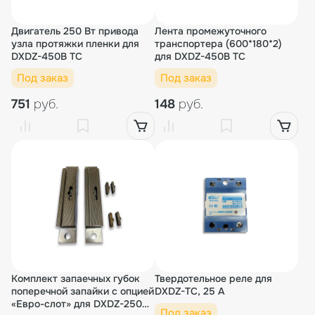
Двигатель 250 Вт привода
Лента промежуточного
узла протяжки пленки для
транспортера (600*180*2)
DXDZ-450B TC
для DXDZ-450B TC
Под заказ
Под заказ
751
руб.
148
руб.
Комплект запаечных губок
Твердотельное реле для
поперечной запайки с опцией
DXDZ-TC, 25 А
«Евро-слот» для DXDZ-250
Под заказ