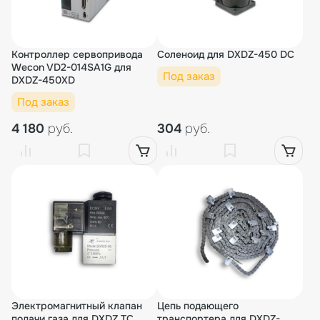
Контроллер сервопривода
Соленоид для DXDZ-450 DC
Wecon VD2-014SA1G для
Под заказ
DXDZ-450XD
Под заказ
4 180
руб.
304
руб.
Электромагнитный клапан
Цепь подающего
подачи газа для DXDZ TC
транспортера для DXDZ-